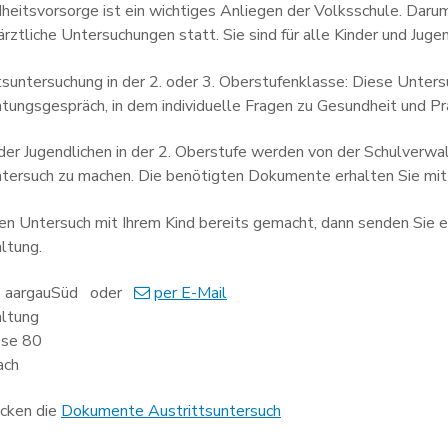
heitsvorsorge ist ein wichtiges Anliegen der Volksschule. Darum
rztliche Untersuchungen statt. Sie sind für alle Kinder und Juge
tsuntersuchung in der 2. oder 3. Oberstufenklasse: Diese Unter
atungsgespräch, in dem individuelle Fragen zu Gesundheit und 
 der Jugendlichen in der 2. Oberstufe werden von der Schulverw
ntersuch zu machen. Die benötigten Dokumente erhalten Sie mi
en Untersuch mit Ihrem Kind bereits gemacht, dann senden Sie ei
ltung.
le aargauSüd oder
per E-Mail
altung
sse 80
ach
cken die
Dokumente Austrittsuntersuch