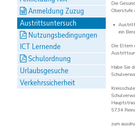
Die Gesund
Anmeldung Zuzug
Oberstufe ä
Austrittsuntersuch
Austrit
ein Ber
Nutzungsbedingungen
ICT Lernende
Die Eltern
Austrittsu
Schulordnung
Habe Sie d
Urlaubsgesuche
Schulverwa
Verkehrssicherheit
Kreisschu
Schulverw
Hauptstra
5734 Rein
zum ausdru